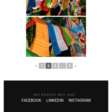
◄
1
2
3
...
5
►
RETROUVEZ-MOI SUR :
FACEBOOK
LINKEDIN
INSTAGRAM