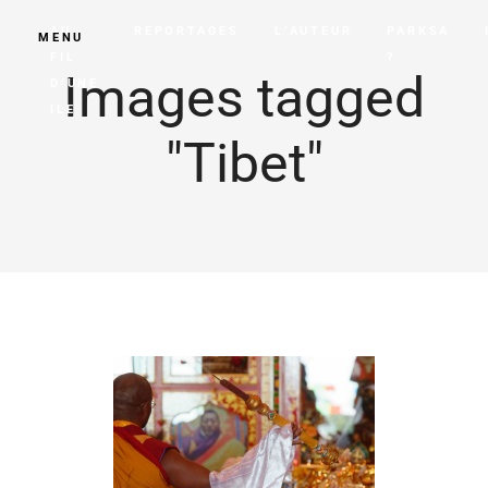
AU
REPORTAGES
L’AUTEUR
PARKSA
MENU
FIL
?
Images tagged
D’UNE
ILE
"Tibet"