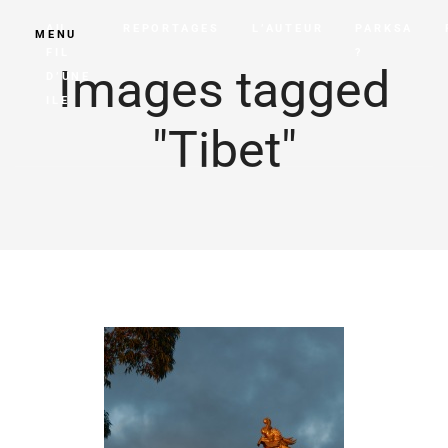
AU
REPORTAGES
L’AUTEUR
PARKSA
MENU
FIL
?
Images tagged
D’UNE
ILE
"Tibet"