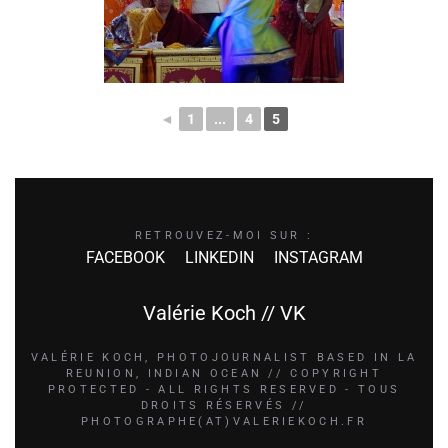
◄
1
...
4
5
RETROUVEZ-MOI SUR :
FACEBOOK
LINKEDIN
INSTAGRAM
Valérie Koch // VK
VALÉRIE KOCH, PHOTOJOURNALIST BASED IN LA
REUNION, INDIAN OCEAN // COPYRIGHT
PROTECTED - ALL RIGHTS RESERVED - TOUS
DROITS RÉSERVÉS //
PHOTOGRAPHE(AT)VALERIEKOCH.FR