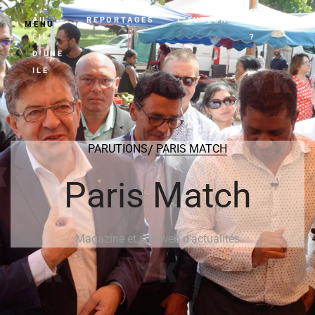
AU
REPORTAGES
L’AUTEUR
PARKSA
MENU
FIL
?
D’UNE
ILE
PARUTIONS
PARIS MATCH
Paris Match
Magazine et site web d'actualités