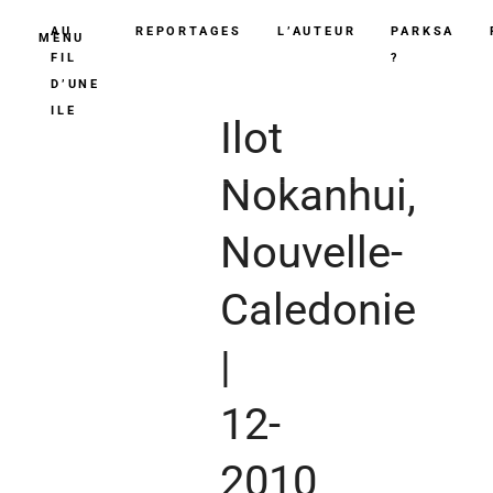
AU
REPORTAGES
L’AUTEUR
PARKSA
MENU
FIL
?
D’UNE
ILE
Ilot
Nokanhui,
Nouvelle-
Caledonie
|
12-
2010