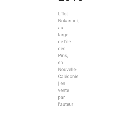
L'îlot
Nokanhui,
au
large
de l'île
des
Pins,
en
Nouvelle-
Calédonie
| en
vente
par
l'auteur