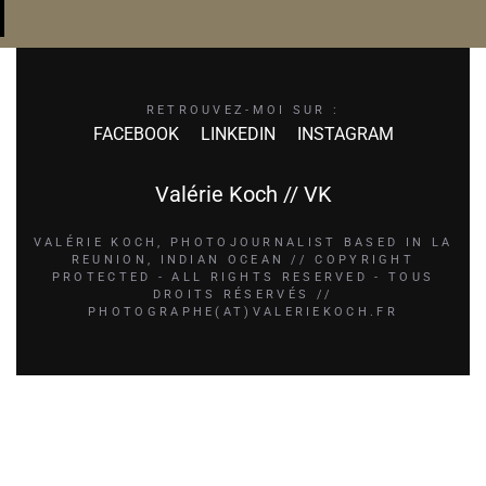
RETROUVEZ-MOI SUR :
FACEBOOK
LINKEDIN
INSTAGRAM
Valérie Koch // VK
VALÉRIE KOCH, PHOTOJOURNALIST BASED IN LA
REUNION, INDIAN OCEAN // COPYRIGHT
PROTECTED - ALL RIGHTS RESERVED - TOUS
DROITS RÉSERVÉS //
PHOTOGRAPHE(AT)VALERIEKOCH.FR