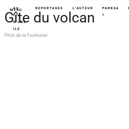
AU
REPORTAGES
L’AUTEUR
PARKSA
MENU
Gîte du volcan
FIL
?
D’UNE
ILE
Piton de la Fournaise