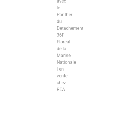
avec
le
Panther
du
Detachement
36F
Floreal
de la
Marine
Nationale
| en
vente
chez
REA