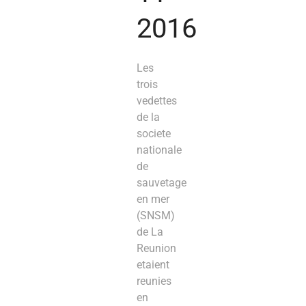
2016
Les
trois
vedettes
de la
societe
nationale
de
sauvetage
en mer
(SNSM)
de La
Reunion
etaient
reunies
en