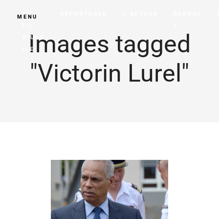
AU
REPORTAGES
L’AUTEUR
PARKSA
MENU
FIL
?
Images tagged
D’UNE
ILE
"Victorin Lurel"