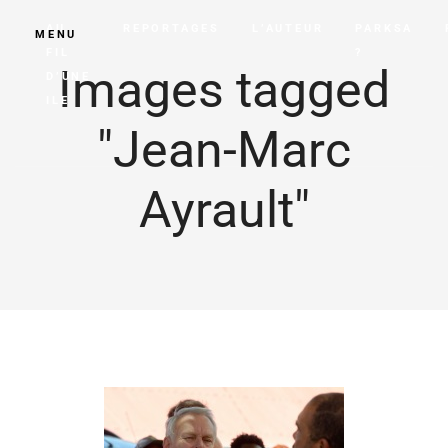
AU
REPORTAGES
L’AUTEUR
PARKSA
MENU
FIL
?
Images tagged
D’UNE
ILE
"Jean-Marc
Ayrault"