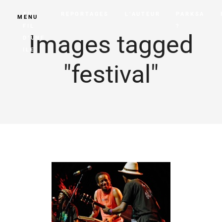
AU
REPORTAGES
L’AUTEUR
PARKSA
MENU
FIL
?
Images tagged
D’UNE
ILE
"festival"