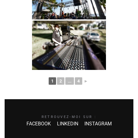
1
2
...
4
►
RETROUVEZ-MOI SUR :
FACEBOOK
LINKEDIN
INSTAGRAM