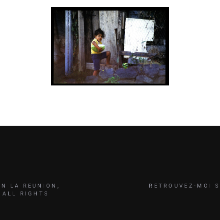
RETROUVEZ-MOI S
IN LA REUNION,
 ALL RIGHTS