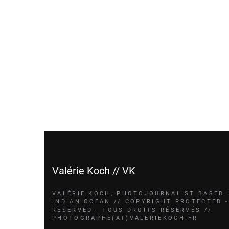
Valérie Koch // VK
VALÉRIE KOCH, PHOTOJOURNALIST BASED 
INDIAN OCEAN // COPYRIGHT PROTECTED -
RESERVED - TOUS DROITS RÉSERVÉS //
PHOTOGRAPHE(AT)VALERIEKOCH.FR