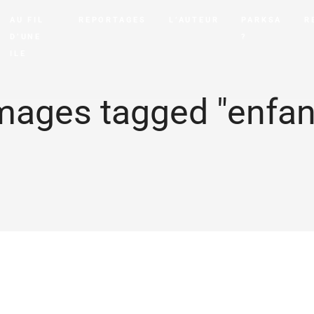
AU FIL
REPORTAGES
L’AUTEUR
PARKSA
R
D’UNE
?
ILE
mages tagged "enfan