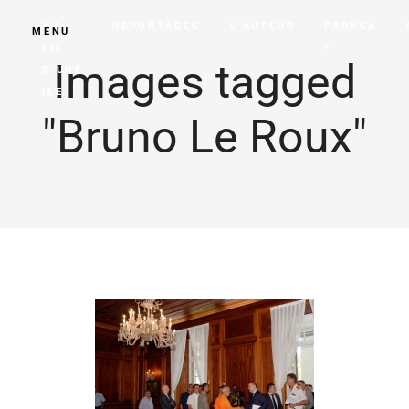
AU
REPORTAGES
L’AUTEUR
PARKSA
MENU
FIL
?
Images tagged
D’UNE
ILE
"Bruno Le Roux"