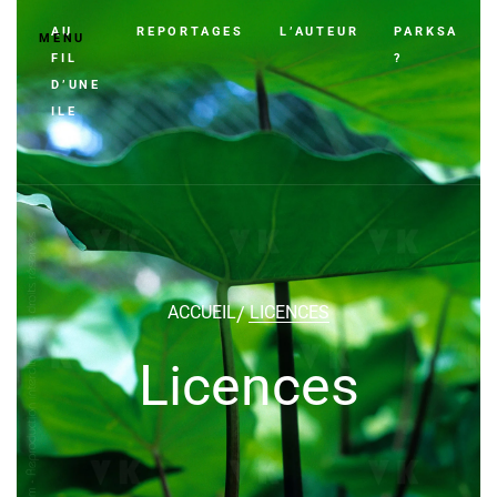
AU
REPORTAGES
L’AUTEUR
PARKSA
MENU
FIL
?
D’UNE
ILE
ACCUEIL
LICENCES
Licences