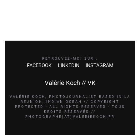
RETROUVEZ-MOI SUR :
FACEBOOK
LINKEDIN
INSTAGRAM
Valérie Koch // VK
VALÉRIE KOCH, PHOTOJOURNALIST BASED IN LA
REUNION, INDIAN OCEAN // COPYRIGHT
PROTECTED - ALL RIGHTS RESERVED - TOUS
DROITS RÉSERVÉS //
PHOTOGRAPHE(AT)VALERIEKOCH.FR